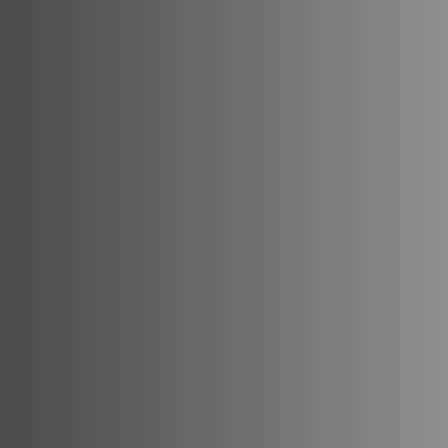
de voirie |
 usine
cace pour des espaces propres,
tez-nous