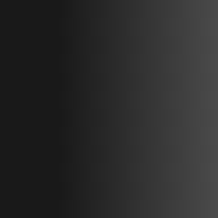
Balayage 
parking |
Nous assurons un balayage mécanisé effi
sûrs et agréables.
Contac
En savoir plus
