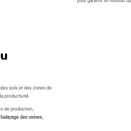
pour garantir un résultat op
eu
é des sols et des zones de
la productivité.
es de production,
e
balayage des usines,