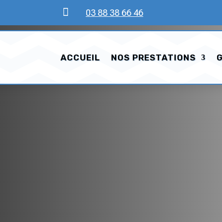

03 88 38 66 46
ACCUEIL
NOS PRESTATIONS
G
s le Bas-Rhin